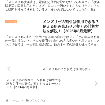
「メンズリゼ横浜院は、電話だと予約が取れないって本当？」「横浜
駅周辺で医療脱毛したいけど、口コミや通いやすさも知りたい」そん
な疑問を持って検索している方も多いのではないでしょうか。私もメ
ンズリゼを検討した時に、「横浜院は予約が取れるのか？」...
メンズリゼの割引は併用できる？
メンズリゼ
使える組み合わせと割引の計算方
法を解説！【2026年8月最新】
「メンズリゼの割引で併用できる組み合わせは？」「どの組み合わせ
が一番お得なの？」そんな疑問をお持ちの方も多いかと思います。メ
ンズリゼでは、平日割と紹介割は、他のすべての割引と併用できま
す。一方で、学割・乗り換え割・ペア割の3つは、いずれか1...
メンズリゼのヒゲ脱毛は何回必要？
メンズリゼの医療ローン審査は学生でも
通る？月々の支払い額もシミュレーショ
ン！【2026年8月最新】
ホーム
メンズリゼ