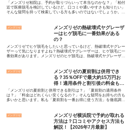
「メンズリゼ柏院は、予約が取りづらいって本当なのかな？」「柏付
近で医療脱毛を検討しているけど、口コミや通いやすさも知りたい」
そんな疑問を持って検索している方も多いのではないでしょうか。私
もメンズリゼを検討した時に、「柏院は予約が取れるのか？...
メンズリゼの熱破壊式ヤグレーザ
メンズリゼ
ーはヒゲ脱毛に一番効果がある
の？
メンズリゼでヒゲ脱毛をしたいと思っているけど、熱破壊式ヤグレー
ザーって気になりますよね？熱破壊式ヤグレーザーは、ヒゲ脱毛に一
番効果があります。メンズリゼのヒゲ脱毛は、熱破壊式ヤグレーザー
を照射する「ジェントルヤグPro-U」を使います。剛毛...
メンズリゼの夏前割は併用でき
メンズリゼ
る？35％OFFで最大約15万円お
得！適用条件と割引後の料金も解
説！【2026年5月で終了済】
「メンズリゼの夏前割と併用できる割引は？」「夏前割の適用条件
は？」「料金はどれくらい安くなるの？」そんな疑問をお持ちの方も
多いかと思います。私も「夏前割を一番お得に使う方法」を徹底調査
し、担当者にも確認してみました。メンズリゼの夏前割は、下...
メンズリゼ横浜院で予約が取れる
メンズリゼ
方法は？口コミやアクセス方法も
解説！【2026年7月最新】