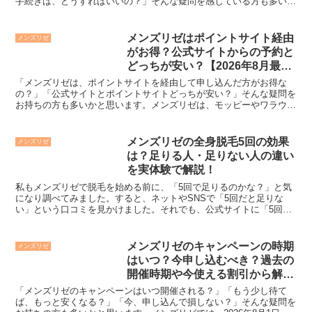
手続きは、どうすればいいの？」そんな疑問を感じている方も多いか
と思います。メンズリゼの特別返金保証とは、ヒゲ脱毛10...
メンズリゼはポイントサイト経由
メンズリゼ
がお得？公式サイトからの予約と
どっちが安い？【2026年8月最
新】
「メンズリゼは、ポイントサイトを経由して申し込んだ方がお得な
の？」「公式サイトとポイントサイトどっちが安い？」そんな疑問を
お持ちの方も多いかと思います。メンズリゼは、モッピーやワラウな
どのポイントサイトを経由して申し込めますが、公式サイトか...
メンズリゼの全身脱毛5回の効果
メンズリゼ
は？足りる人・足りない人の違い
を実体験で解説！
私もメンズリゼで脱毛を始める前に、「5回で足りるのかな？」と気
になり調べてみました。すると、ネットやSNSで「5回だと足りな
い」という口コミを見かけました。それでも、公式サイトに「5回コ
ースで契約する方が8割」と書いてあったので、実際にメン...
メンズリゼのキャンペーンの時期
メンズリゼ
はいつ？今申し込むべき？過去の
開催時期や今使える割引から解
説！【2026年8月最新】
「メンズリゼのキャンペーンはいつ開催される？」「もう少し待て
ば、もっと安くなる？」「今、申し込んで損しない？」そんな疑問を