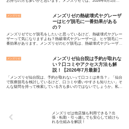
お持ちの方も多いかと思います。メンズリゼでは、2026年8月1日
（土曜）からサマーセールが開催されています。「ヒゲ脱毛...
メンズリゼの熱破壊式ヤグレーザ
メンズリゼ
ーはヒゲ脱毛に一番効果がある
の？
メンズリゼでヒゲ脱毛をしたいと思っているけど、熱破壊式ヤグレー
ザーって気になりますよね？熱破壊式ヤグレーザーは、ヒゲ脱毛に一
番効果があります。メンズリゼのヒゲ脱毛は、熱破壊式ヤグレーザー
を照射する「ジェントルヤグPro-U」を使います。剛毛...
メンズリゼ仙台院は予約が取れな
メンズリゼ
い？口コミやアクセス方法も解
説！【2026年7月最新】
「メンズリゼ仙台院は、予約が取れないって口コミは本当？」「仙台
で医療脱毛を検討しているけど、口コミや通いやすさも知りたい」そ
んな疑問を持って検索している方も多いのではないでしょうか。私も
メンズリゼを検討した時に、「仙台院は予約が取れるのか？...
メンズリゼは他店舗も利用できる？出
張・転勤・引っ越しでも安心して続けら
れる仕組みを解説！