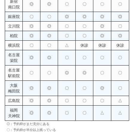
新宿
◎
◎
〇
〇
〇
〇
南口院
銀座院
〇
〇
◎
◎
◎
◎
立川院
◎
◎
〇
〇
◎
〇
柏院
◎
◎
〇
〇
◎
◎
横浜院
〇
〇
△
休診
休診
休診
名古屋
◎
◎
〇
〇
〇
〇
栄院
名古屋
〇
〇
◎
◎
〇
〇
駅前院
大阪
◎
◎
〇
〇
◎
〇
梅田院
広島院
◎
◎
〇
〇
〇
△
福岡
◎
◎
〇
〇
△
△
天神院
◎：予約枠がまだ充分にある
〇：予約枠が半分以上残っている