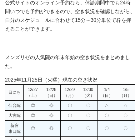
公式サイトのオンライン予約なら、休診期間中でも24時
間いつでも予約ができるので、空き状況を確認しながら、
自分のスケジュールに合わせて15分～30分単位で枠を抑
えることができます。
メンズリゼの人気院の年末年始の空き状況をまとめまし
た。
2025年11月25日（火曜）現在の空き状況
12/27
12/28
12/29
12/30
1/4
1/5
日にち
（土）
（日）
（月）
（火）
（日）
（月）
仙台院
◎
◎
〇
〇
△
△
大宮院
◎
◎
〇
〇
〇
〇
新宿
◎
◎
〇
〇
〇
〇
東口院